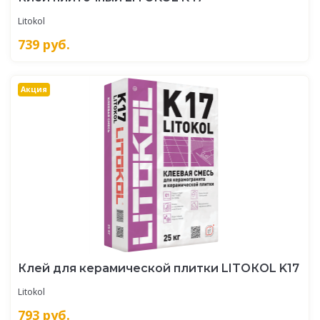
Litokol
739
руб.
Акция
Клей для керамической плитки LITOКOL K17
Litokol
793
руб.