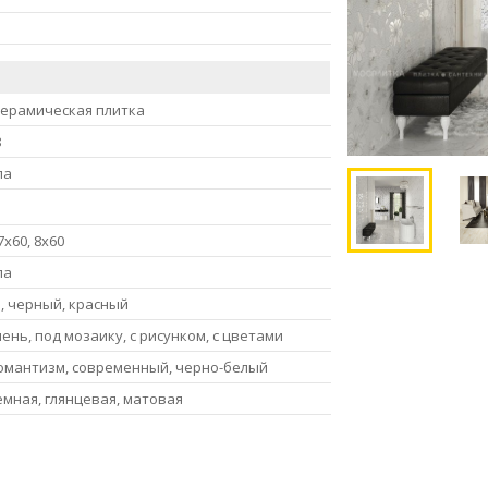
керамическая плитка
8
ла
,7x60, 8x60
ла
, черный, красный
ень, под мозаику, с рисунком, с цветами
романтизм, современный, черно-белый
емная, глянцевая, матовая