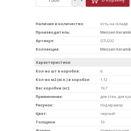
Наличие и количество:
есть на складе
Производитель:
Meissen Keramik
Артикул:
GTU232
Коллекция:
Meissen Keramik
Характеристики
Кол-во шт в коробке:
6
Кол-во м2 (м.п.) в коробке:
1,12
Вес коробки (кг):
19,7
Применение:
для стен, для ку
Рисунок:
под мрамор
Цвет:
черный
Толщина:
10
Форма:
прямоугольная