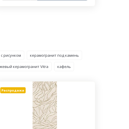
 с рисунком
керамогранит под камень
жевый керамогранит Vitra
кафель
Распродажа