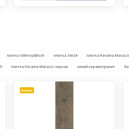
плитка Villeroy&Boch
плитка 34x34
плитка Kerama Marazzi
0
плитка Kerama Marazzi черная
синий керамогранит
бе
Акция