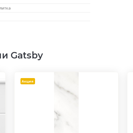
литка
и Gatsby
Акция