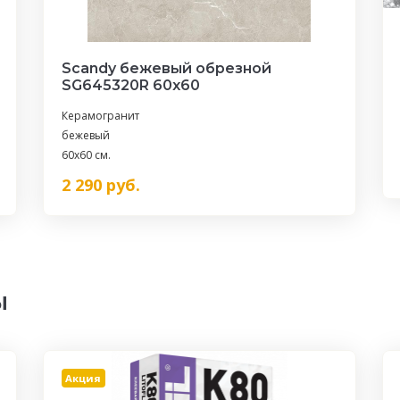
Scandy бежевый обрезной
SG645320R 60х60
Керамогранит
бежевый
60x60 см.
2 290
руб.
ы
Акция