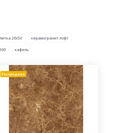
литка 20x50
керамогранит лофт
100
кафель
Распродажа