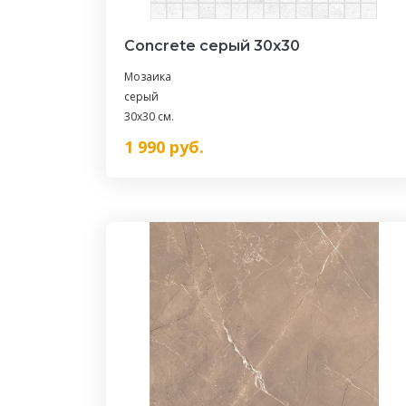
Concrete серый 30х30
Мозаика
серый
30x30 см.
1 990
руб.