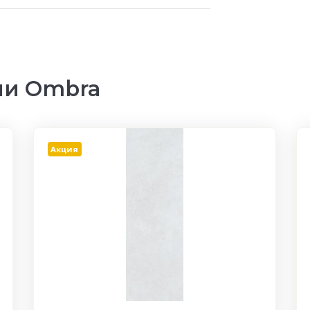
ии Ombra
Акция