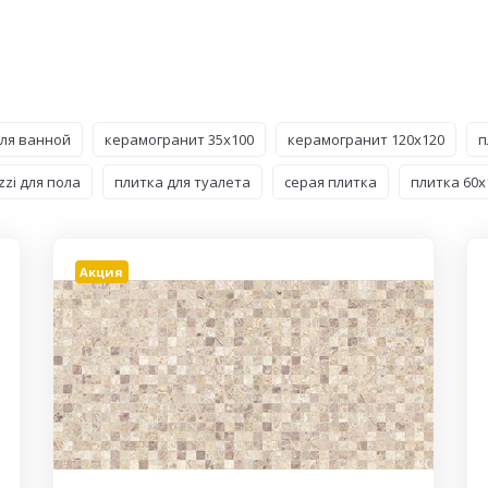
для ванной
керамогранит 35x100
керамогранит 120x120
п
zi для пола
плитка для туалета
серая плитка
плитка 60x
Акция