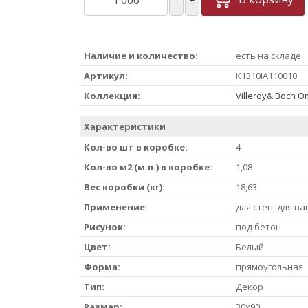
Наличие и количество:
есть на складе
Артикул:
K1310IA110010
Коллекция:
Villeroy& Boch 
Характеристики
Кол-во шт в коробке:
4
Кол-во м2 (м.п.) в коробке:
1,08
Вес коробки (кг):
18,63
Применение:
для стен, для ва
Рисунок:
под бетон
Цвет:
Белый
Форма:
прямоугольная
Тип:
Декор
Размер:
30x90