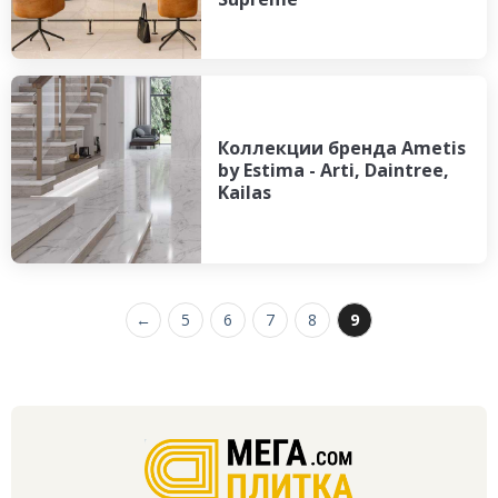
Коллекции бренда Ametis
by Estima - Arti, Daintree,
Kailas
←
5
6
7
8
9