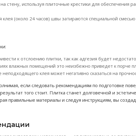
ят на стену, используя плиточные крестики для обеспечения
 клея (около 24 часов) швы затираются специальной смесью 
ки:
ивести к отслоению плитки, так как адгезия будет недостат
иях влажных помещений это неизбежно приведет к порче пл
 неподходящего клея может негативно сказаться на прочнос
полнимая, если следовать рекомендациям по подготовке пов
результат того стоит. Плитка станет долговечной и эстетич
рая правильные материалы и следуя инструкциям, вы созда
ендации