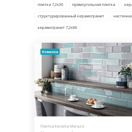
плитка 7,2x30
прямоугольная плитка
кер
структурированный керамогранит
настенна
керамогранит 7,2x60
Новинка
Плитка Kerama Marazzi