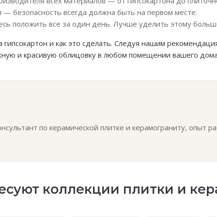
изводителя всех материалов — от гипсокартона до плиточно
 — безопасность всегда должна быть на первом месте.
есь положить все за один день. Лучше уделить этому боль
а гипсокартон и как это сделать. Следуя нашим рекомендаци
ную и красивую облицовку в любом помещении вашего дома
сультант по керамической плитке и керамограниту, опыт ра
есуют коллекции плитки и ке