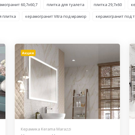
амогранит 60,7x60,7
плитка для туалета
плитка 29,7x60
к
я плитка
керамогранит Vitra под мрамор
керамогранит под 
Акция
Керамика Kerama Marazzi